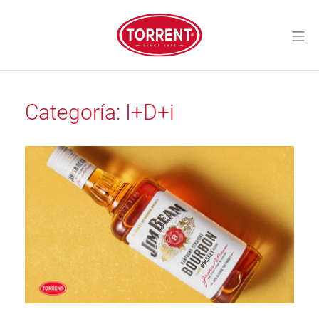
Saltar
al
Me
contenido
Torrent Closures
Categoría:
I+D+i