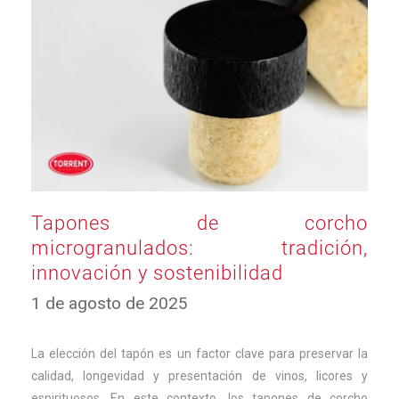
Tapones de corcho
microgranulados: tradición,
innovación y sostenibilidad
17
1 de agosto de 2025
de
septiembre
de
La elección del tapón es un factor clave para preservar la
2025
calidad, longevidad y presentación de vinos, licores y
espirituosos. En este contexto, los tapones de corcho