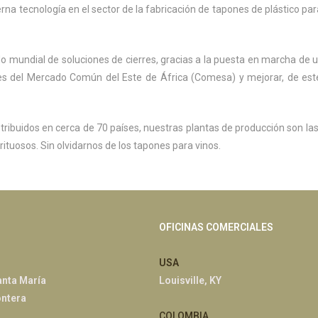
na tecnología en el sector de la fabricación de tapones de plástico par
 mundial de soluciones de cierres, gracias a la puesta en marcha de un
es del Mercado Común del Este de África (Comesa) y mejorar, de este
tribuidos en cerca de 70 países, nuestras plantas de producción son la
irituosos. Sin olvidarnos de los tapones para vinos.
OFICINAS COMERCIALES
USA
anta María
Louisville, KY
ontera
COLOMBIA