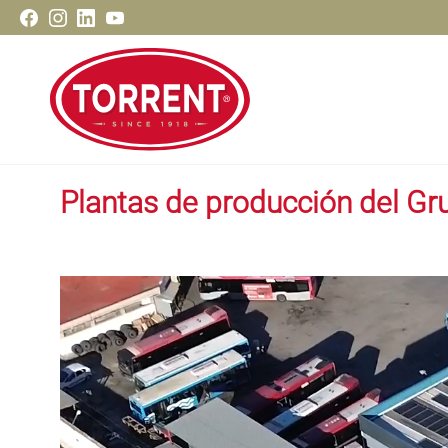
Saltar
Facebook
Instagram
LinkedIn
Youtube
al
contenido
Torrent Closures
Plantas de producción del Gr