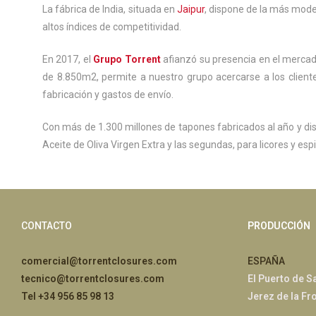
La fábrica de India, situada en
Jaipur
, dispone de la más moder
altos índices de competitividad.
En 2017, el
Grupo Torrent
afianzó su presencia en el mercado
de 8.850m2, permite a nuestro grupo acercarse a los client
fabricación y gastos de envío.
Con más de 1.300 millones de tapones fabricados al año y dis
Aceite de Oliva Virgen Extra y las segundas, para licores y esp
CONTACTO
PRODUCCIÓN
comercial@torrentclosures.com
ESPAÑA
tecnico@torrentclosures.com
El Puerto de S
Tel +34 956 85 98 13
Jerez de la Fr