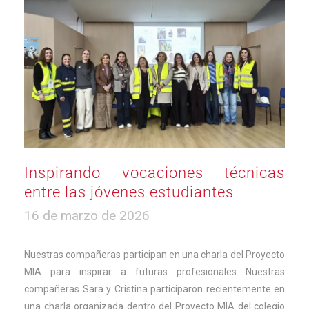
Inspirando vocaciones técnicas
entre las jóvenes estudiantes
16
16 de marzo de 2026
de
marzo
de
Nuestras compañeras participan en una charla del Proyecto
2026
MIA para inspirar a futuras profesionales Nuestras
compañeras Sara y Cristina participaron recientemente en
una charla organizada dentro del Proyecto MIA del colegio