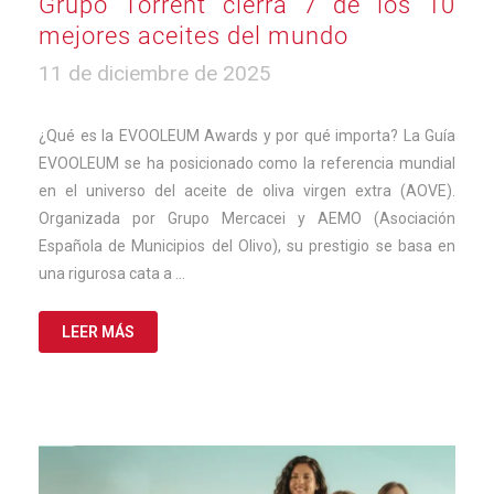
Grupo Torrent cierra 7 de los 10
mejores aceites del mundo
4
11 de diciembre de 2025
de
marzo
de
¿Qué es la EVOOLEUM Awards y por qué importa? La Guía
2026
EVOOLEUM se ha posicionado como la referencia mundial
en el universo del aceite de oliva virgen extra (AOVE).
Organizada por Grupo Mercacei y AEMO (Asociación
Española de Municipios del Olivo), su prestigio se basa en
una rigurosa cata a …
LEER MÁS