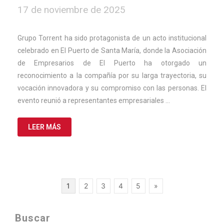
17
17 de noviembre de 2025
de
noviembre
de
Grupo Torrent ha sido protagonista de un acto institucional
2025
celebrado en El Puerto de Santa María, donde la Asociación
de Empresarios de El Puerto ha otorgado un
reconocimiento a la compañía por su larga trayectoria, su
vocación innovadora y su compromiso con las personas. El
evento reunió a representantes empresariales …
LEER MÁS
Paginación
1
2
3
4
5
»
de
entradas
Buscar