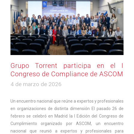
Grupo Torrent participa en el I
Congreso de Compliance de ASCOM
4
4 de marzo de 2026
de
marzo
de
Un encuentro nacional que reúne a expertos y profesionales
2026
en organizaciones de distinta dimensión El pasado 26 de
febrero se celebró en Madrid la I Edición del Congreso de
Cumplimiento organizado por ASCOM, un encuentro
nacional que reunió a expertos y profesionales para