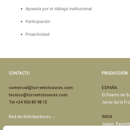
Apuesta por el diálogo institucional
Participación
Proactividad
CONTACTO
PRODUCCIÓN
comercial@torrentclosures.com
ESPAÑA
tecnico@torrentclosures.com
El Puerto de S
Tel +34 956 85 98 13
Jerez de la Fr
Red de distribuidores →
INDIA
Jaipur, Rajast