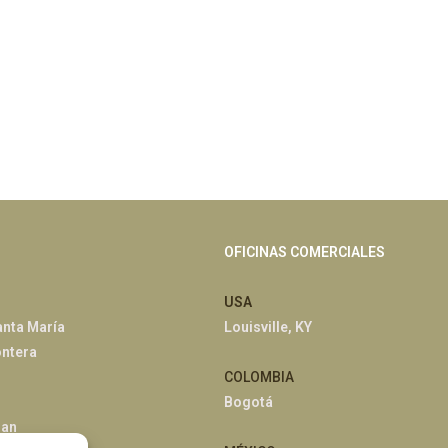
OFICINAS COMERCIALES
USA
anta María
Louisville, KY
ontera
COLOMBIA
Bogotá
han