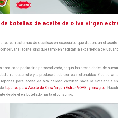
de botellas de aceite de oliva virgen extr
nes con sistemas de dosificación especiales que dispensan el aceite
onservar el aceite, sino que también facilitan la experiencia del usuario
s para cada packaging personalizado, según las necesidades de nuest
d en el desarrollo y la producción de cierres irrellenables. Y con el amp
s tapones para aceite de alta calidad caminan hacia la excelencia en
 de
tapones para Aceite de Oliva Virgen Extra (AOVE) y vinagres
. Nuest
aceite desde el embotellado hasta el consumo.