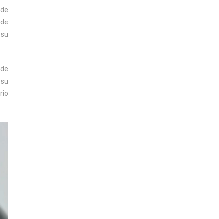
 de
 de
 su
ede
 su
rio