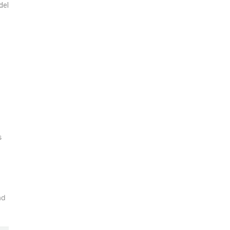
del
s
ad