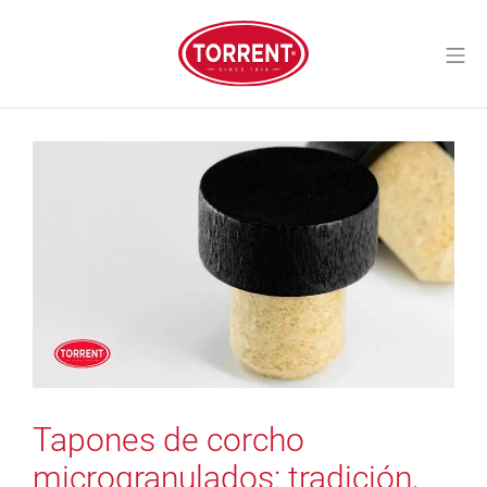
Saltar
al
Me
contenido
Torrent Closures
Tapones de corcho
microgranulados: tradición,