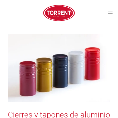
Saltar
al
Me
contenido
Torrent Closures
Cierres y tapones de aluminio