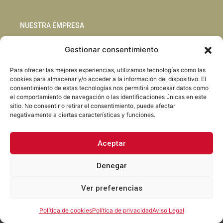
NUESTRA EMPRESA
Gestionar consentimiento
Sostenibilidad
Innovación
Para ofrecer las mejores experiencias, utilizamos tecnologías como las
Blog
cookies para almacenar y/o acceder a la información del dispositivo. El
Habla con nosotros
consentimiento de estas tecnologías nos permitirá procesar datos como
el comportamiento de navegación o las identificaciones únicas en este
sitio. No consentir o retirar el consentimiento, puede afectar
negativamente a ciertas características y funciones.
Aceptar
Facebook
Instagram
LinkedIn
Youtube
Denegar
Ver preferencias
Torrent Closures · Todos los derechos reservados ·
Política de
Privacidad
·
Aviso Legal
·
Cookies
·
Canal Abierto.
Política de cookies
Política de privacidad
Aviso Legal