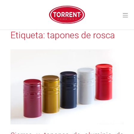
Saltar
al
Me
contenido
Torrent Closures
Etiqueta:
tapones de rosca