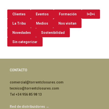
Clientes
Eventos
Formación
I+D+i
La Tribu
Medios
Nos visitan
Novedades
Sostenibilidad
Sin categorizar
CONTACTO
comercial@torrentclosures.com
tecnico@torrentclosures.com
Tel +34 956 85 98 13
Red de distribuidores →