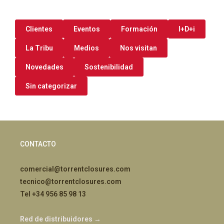
Clientes
Eventos
Formación
I+D+i
La Tribu
Medios
Nos visitan
Novedades
Sostenibilidad
Sin categorizar
CONTACTO
comercial@torrentclosures.com
tecnico@torrentclosures.com
Tel +34 956 85 98 13
Red de distribuidores →