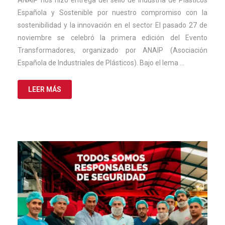
ANAIP nos hizo entrega del sello de Industria de Plásticos
2024
Española y Sostenible por nuestro compromiso con la
sostenibilidad y la innovación en el sector El pasado 27 de
noviembre se celebró la primera edición del Evento
Transformadores, organizado por ANAIP (Asociación
Española de Industriales de Plásticos). Bajo el lema …
LEER MÁS