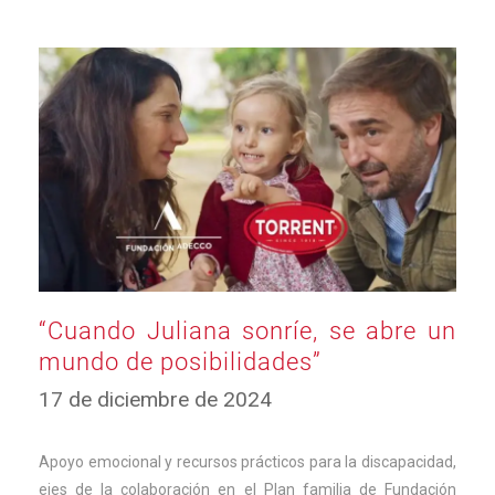
“Cuando Juliana sonríe, se abre un
mundo de posibilidades”
19
17 de diciembre de 2024
de
diciembre
de
Apoyo emocional y recursos prácticos para la discapacidad,
2024
ejes de la colaboración en el Plan familia de Fundación