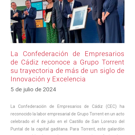
La Confederación de Empresarios
de Cádiz reconoce a Grupo Torrent
su trayectoria de más de un siglo de
Innovación y Excelencia
5
5 de julio de 2024
de
julio
de
La Confederación de Empresarios de Cádiz (CEC) ha
2024
reconocido la labor empresarial de Grupo Torrent en un acto
celebrado el 4 de julio en el Castillo de San Lorenzo del
Puntal de la capital gaditana. Para Torrent, este galardón