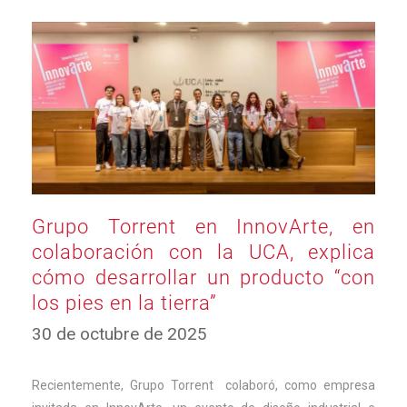
Grupo Torrent en InnovArte, en
colaboración con la UCA, explica
cómo desarrollar un producto “con
los pies en la tierra”
30
30 de octubre de 2025
de
octubre
de
Recientemente, Grupo Torrent colaboró, como empresa
2025