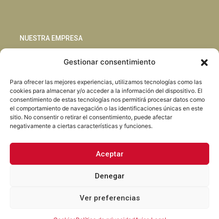
NUESTRA EMPRESA
Gestionar consentimiento
Sostenibilidad
Innovación
Para ofrecer las mejores experiencias, utilizamos tecnologías como las
Blog
cookies para almacenar y/o acceder a la información del dispositivo. El
Habla con nosotros
consentimiento de estas tecnologías nos permitirá procesar datos como
el comportamiento de navegación o las identificaciones únicas en este
sitio. No consentir o retirar el consentimiento, puede afectar
negativamente a ciertas características y funciones.
Aceptar
Facebook
Instagram
LinkedIn
Youtube
Denegar
Ver preferencias
Torrent Closures · Todos los derechos reservados ·
Política de
Privacidad
·
Aviso Legal
·
Cookies
·
Canal Abierto.