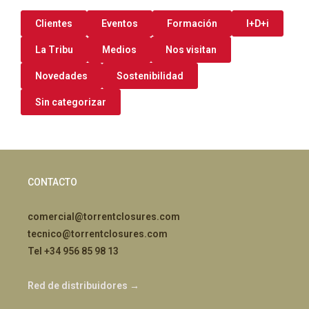
Clientes
Eventos
Formación
I+D+i
La Tribu
Medios
Nos visitan
Novedades
Sostenibilidad
Sin categorizar
CONTACTO
comercial@torrentclosures.com
tecnico@torrentclosures.com
Tel +34 956 85 98 13
Red de distribuidores →