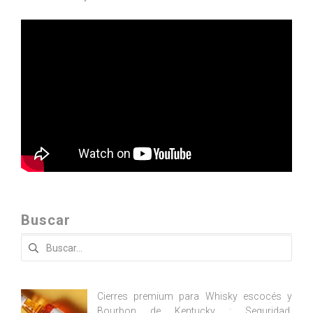
Buscar
Buscar:
Cierres premium para Whisky escocés y
Bourbon de Kentucky : Seguridad,