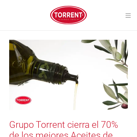
Saltar
al
Me
contenido
Torrent Closures
Grupo Torrent cierra el 70%
de los mejores Aceites de