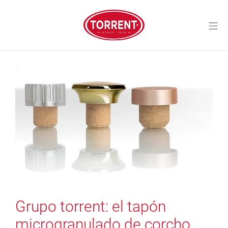
Saltar
al
Me
contenido
Torrent Closures
Grupo torrent: el tapón
microgranulado de corcho,