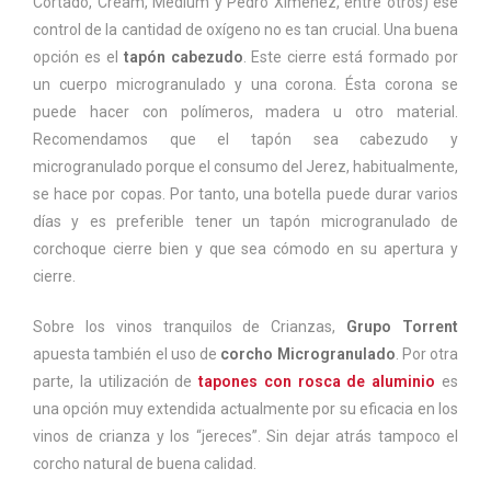
Cortado, Cream, Médium y Pedro Ximénez, entre otros) ese
control de la cantidad de oxígeno no es tan crucial. Una buena
opción es el
tapón cabezudo
. Este cierre está formado por
un cuerpo microgranulado y una corona. Ésta corona se
puede hacer con polímeros, madera u otro material.
Recomendamos que el tapón sea cabezudo y
microgranulado porque el consumo del Jerez, habitualmente,
se hace por copas. Por tanto, una botella puede durar varios
días y es preferible tener un tapón microgranulado de
corchoque cierre bien y que sea cómodo en su apertura y
cierre.
Sobre los vinos tranquilos de Crianzas,
Grupo Torrent
apuesta también el uso de
corcho Microgranulado
. Por otra
parte, la utilización de
tapones con rosca de aluminio
es
una opción muy extendida actualmente por su eficacia en los
vinos de crianza y los “jereces”. Sin dejar atrás tampoco el
corcho natural de buena calidad.