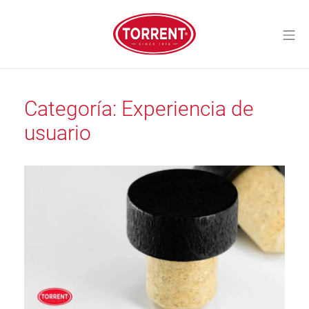
Saltar
al
Me
contenido
Torrent Closures
Categoría:
Experiencia de
usuario