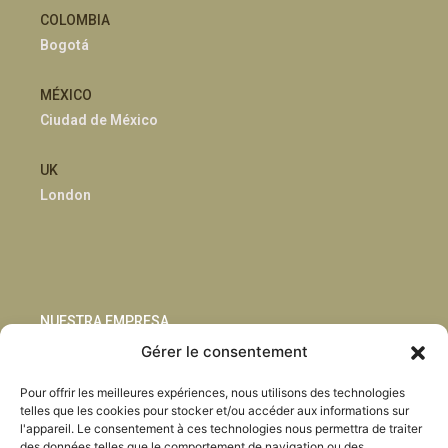
COLOMBIA
Bogotá
MÉXICO
Ciudad de México
UK
London
NUESTRA EMPRESA
Gérer le consentement
Sostenibilidad
Pour offrir les meilleures expériences, nous utilisons des technologies
Innovación
telles que les cookies pour stocker et/ou accéder aux informations sur
Blog
l'appareil. Le consentement à ces technologies nous permettra de traiter
Habla con nosotros
des données telles que le comportement de navigation ou des