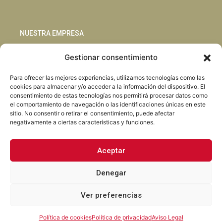
NUESTRA EMPRESA
Gestionar consentimiento
Sostenibilidad
Innovación
Para ofrecer las mejores experiencias, utilizamos tecnologías como las
Blog
cookies para almacenar y/o acceder a la información del dispositivo. El
Habla con nosotros
consentimiento de estas tecnologías nos permitirá procesar datos como
el comportamiento de navegación o las identificaciones únicas en este
sitio. No consentir o retirar el consentimiento, puede afectar
negativamente a ciertas características y funciones.
Aceptar
Facebook
Instagram
LinkedIn
Youtube
Denegar
Ver preferencias
Torrent Closures · Todos los derechos reservados ·
Política de
Privacidad
·
Aviso Legal
·
Cookies
·
Canal Abierto.
Política de cookies
Política de privacidad
Aviso Legal