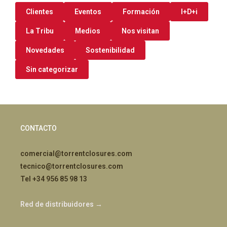
Clientes
Eventos
Formación
I+D+i
La Tribu
Medios
Nos visitan
Novedades
Sostenibilidad
Sin categorizar
CONTACTO
comercial@torrentclosures.com
tecnico@torrentclosures.com
Tel +34 956 85 98 13
Red de distribuidores →