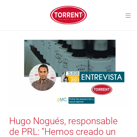
Saltar
al
Me
contenido
Torrent Closures
Hugo Nogués, responsable
de PRL: “Hemos creado un