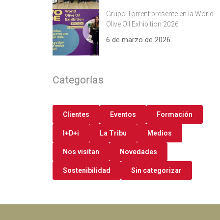
Grupo Torrent presente en la World
Olive Oil Exhibition 2026
6 de marzo de 2026
Categorías
Clientes
Eventos
Formación
I+D+i
La Tribu
Medios
Nos visitan
Novedades
Sostenibilidad
Sin categorizar