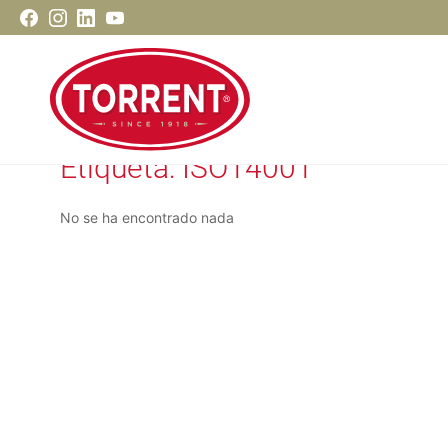
Saltar
Facebook
Instagram
LinkedIn
Youtube
al
contenido
Etiqueta:
ISO14001
Torrent Closures
No se ha encontrado nada