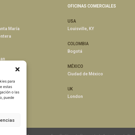
OFICINAS COMERCIALES
USA
anta María
Louisville, KY
ontera
COLOMBIA
Bogotá
han
MÉXICO
Ciudad de México
kies para
de estas
UK
gación o las
London
to, puede
rencias