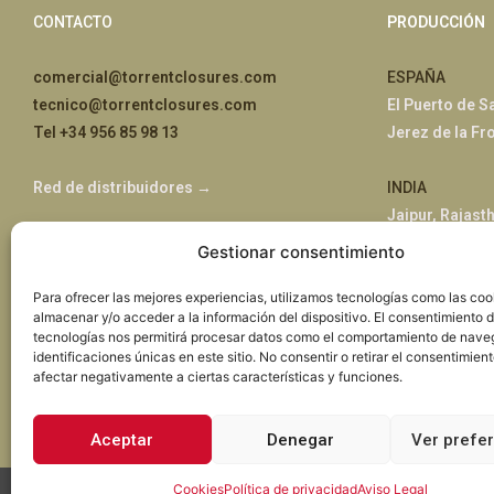
CONTACTO
PRODUCCIÓN
comercial@torrentclosures.com
ESPAÑA
tecnico@torrentclosures.com
El Puerto de S
Tel +34 956 85 98 13
Jerez de la Fr
Red de distribuidores →
INDIA
Jaipur, Rajast
Gestionar consentimiento
ÁFRICA
Para ofrecer las mejores experiencias, utilizamos tecnologías como las coo
Nairobi, Kenia
almacenar y/o acceder a la información del dispositivo. El consentimiento 
tecnologías nos permitirá procesar datos como el comportamiento de nave
identificaciones únicas en este sitio. No consentir o retirar el consentimien
afectar negativamente a ciertas características y funciones.
Aceptar
Denegar
Ver prefe
Cookies
Política de privacidad
Aviso Legal