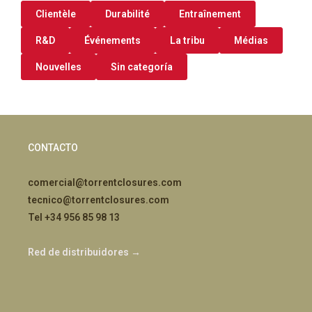
Clientèle
Durabilité
Entraînement
R&D
Événements
La tribu
Médias
Nouvelles
Sin categoría
CONTACTO
comercial@torrentclosures.com
tecnico@torrentclosures.com
Tel +34 956 85 98 13
Red de distribuidores →