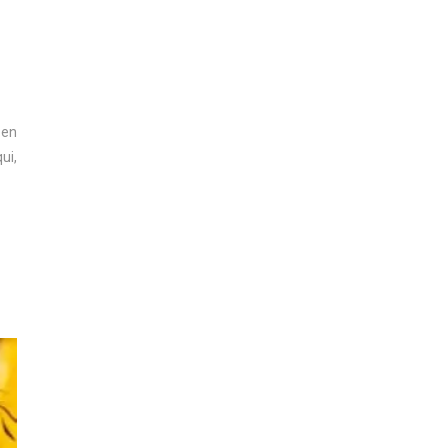
 en
ui,