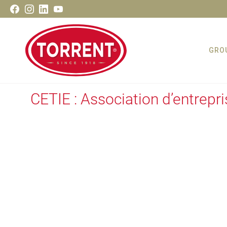
Aller
Facebook
Instagram
LinkedIn
Youtube
au
contenu
GRO
Torrent Closures
CETIE : Association d’entrepri