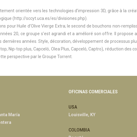
rtement orientée vers les technologies d’impression 3D, grâce à la créa
gique (http://sccyt.uca.es/es/divisiones.php).
ns pour Huile d’Olive Vierge Extra; le second de bouchons non-remplissa
nnées 20, ce groupe s’est agrandi et a amélioré son offre. Il propose a
 dernières années. Style, décoration, développement de processus plu
p-top, Nip-top plus, Capceló, Olea Plus, Capceló, Captro), réduction des
cette perspective par le Groupe Torrent.
OFICINAS COMERCIALES
USA
anta María
Louisville, KY
ontera
COLOMBIA