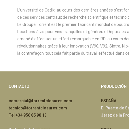
L’université de Cadix, au cours des dernières années s’est fo
de ces services centraux de recherche scientifique et technolo
Le Groupe Torrent est le premier fabricant mondial de boucho
bouchons à vis pour vins tranquilles et généreux. Depuis les a
amené à effectuer un effort remarquable en RDI au cours des
révolutionnaires grâce à leur innovation (V90, V92, Sintra, Ni
la contrefaçon, tout cela fait partie du travail effectué dans 
CONTACTO
PRODUCCIÓN
comercial@torrentclosures.com
ESPAÑA
tecnico@torrentclosures.com
El Puerto de S
Tel +34 956 85 98 13
Jerez de la Fr