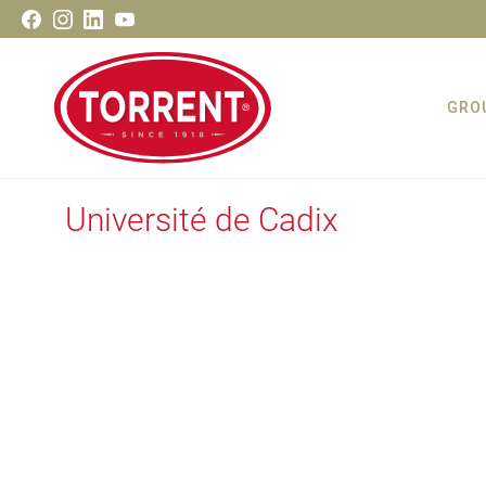
Aller
Facebook
Instagram
LinkedIn
Youtube
au
contenu
GRO
Torrent Closures
Université de Cadix