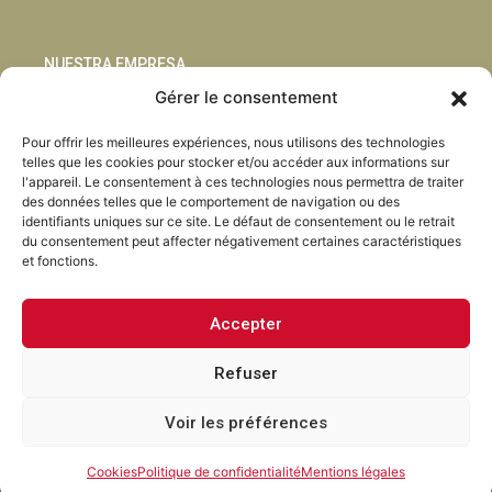
NUESTRA EMPRESA
Gérer le consentement
Sostenibilidad
Pour offrir les meilleures expériences, nous utilisons des technologies
Innovación
telles que les cookies pour stocker et/ou accéder aux informations sur
Blog
l'appareil. Le consentement à ces technologies nous permettra de traiter
Habla con nosotros
des données telles que le comportement de navigation ou des
identifiants uniques sur ce site. Le défaut de consentement ou le retrait
du consentement peut affecter négativement certaines caractéristiques
et fonctions.
Accepter
Facebook
Instagram
LinkedIn
Youtube
Refuser
Voir les préférences
Torrent Closures · Tous droits réservés ·
Politique de
confidentialité
·
Mentions legales
·
Cookies
·
Canal ouvert.
Cookies
Politique de confidentialité
Mentions légales