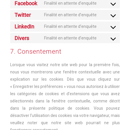
to
Facebook
vimeo
Finalité en attente d’enquête
Consent
service
to
Twitter
youtube
Finalité en attente d’enquête
Consent
service
to
LinkedIn
facebook
Finalité en attente d’enquête
Consent
service
to
Divers
twitter
Finalité en attente d’enquête
Consent
service
to
linkedin
7. Consentement
service
divers
Lorsque vous visitez notre site web pour la première fois,
nous vous montrerons une fenêtre contextuelle avec une
explication sur les cookies. Dès que vous cliquez sur
« Enregistrer les préférences » vous nous autorisez à utiliser
les catégories de cookies et d’extensions que vous avez
sélectionnés dans la fenêtre contextuelle, comme décrit
dans la présente politique de cookies. Vous pouvez
désactiver l’utilisation des cookies via votre navigateur, mais
veuillez noter que notre site web pourrait ne plus