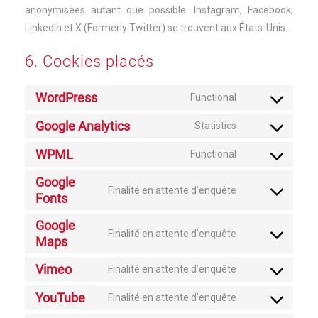
anonymisées autant que possible. Instagram, Facebook,
LinkedIn et X (Formerly Twitter) se trouvent aux États-Unis.
6. Cookies placés
WordPress
Functional
Consent
to
Google Analytics
Statistics
Consent
service
to
WPML
wordpress
Functional
Consent
service
to
Google
google-
Finalité en attente d’enquête
service
Fonts
Consent
analytics
wpml
to
Google
service
Finalité en attente d’enquête
Maps
Consent
google-
to
fonts
Vimeo
Finalité en attente d’enquête
service
Consent
google-
to
YouTube
Finalité en attente d’enquête
Consent
maps
service