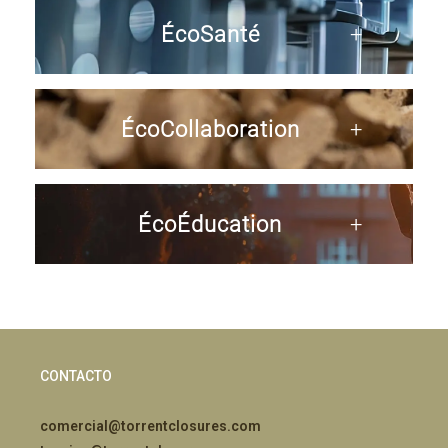
ÉcoSanté
ÉcoCollaboration
ÉcoÉducation
CONTACTO
comercial@torrentclosures.com