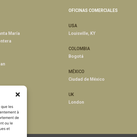
OFICINAS COMERCIALES
USA
anta María
Louisville, KY
ontera
COLOMBIA
Bogotá
han
MÉXICO
Ciudad de México
UK
London
s que les
sentement à
ortement de
nt ou le
ues et