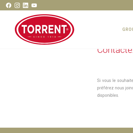
Aller
Facebook
Instagram
LinkedIn
Youtube
au
contenu
GRO
Contacte
Torrent Closures
Si vous le souhait
préférez nous join
disponibles.