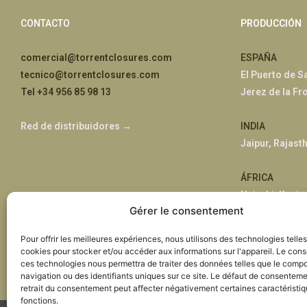
CONTACTO
PRODUCCIÓN
comercial@torrentclosures.com
ESPAÑA
tecnico@torrentclosures.com
El Puerto de S
Tel +34 956 85 98 13
Jerez de la Fr
Red de distribuidores →
INDIA
Jaipur, Rajast
ÁFRICA
Nairobi, Kenia
Gérer le consentement
Pour offrir les meilleures expériences, nous utilisons des technologies telle
cookies pour stocker et/ou accéder aux informations sur l'appareil. Le con
ces technologies nous permettra de traiter des données telles que le comp
navigation ou des identifiants uniques sur ce site. Le défaut de consenteme
retrait du consentement peut affecter négativement certaines caractéristiq
fonctions.