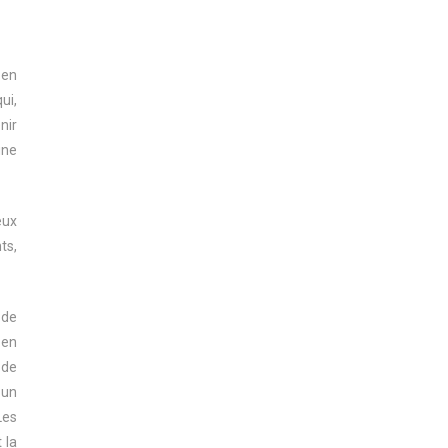
 en
ui,
nir
une
eux
ts,
 de
 en
 de
 un
Les
 la