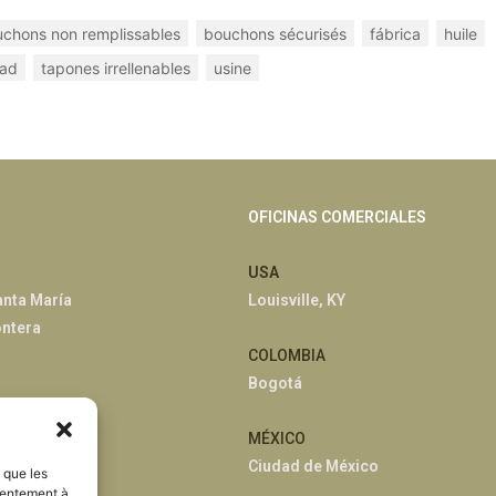
chons non remplissables
bouchons sécurisés
fábrica
huile
dad
tapones irrellenables
usine
OFICINAS COMERCIALES
USA
anta María
Louisville, KY
ontera
COLOMBIA
Bogotá
han
MÉXICO
Ciudad de México
s que les
sentement à