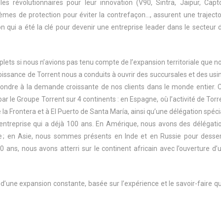
s révolutionnaires pour leur innovation (V90, Sintra, Jaipur, Capto
èmes de protection pour éviter la contrefaçon…, assurent une trajecto
n qui a été la clé pour devenir une entreprise leader dans le secteur 
lets si nous n’avions pas tenu compte de l’expansion territoriale que n
roissance de Torrent nous a conduits à ouvrir des succursales et des usi
pondre à la demande croissante de nos clients dans le monde entier. 
ar le Groupe Torrent sur 4 continents : en Espagne, où l’activité de Torr
 la Frontera et à El Puerto de Santa María, ainsi qu’une délégation spéci
e entreprise qui a déjà 100 ans. En Amérique, nous avons des délégati
e ; en Asie, nous sommes présents en Inde et en Russie pour desser
0 ans, nous avons atterri sur le continent africain avec l’ouverture d’
’une expansion constante, basée sur l’expérience et le savoir-faire qu