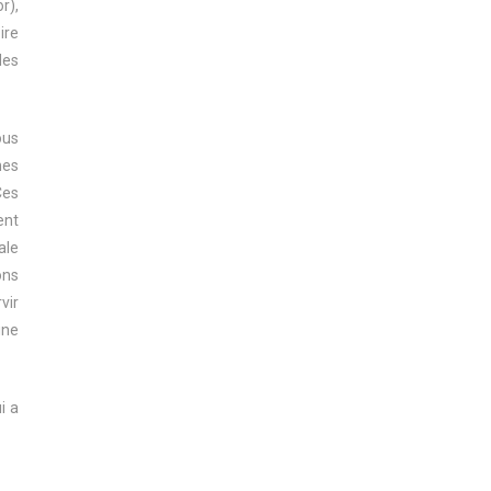
r),
ire
des
ous
nes
Ces
ent
ale
ons
vir
une
i a