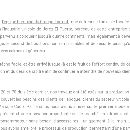
r
l’équipe humaine du Groupe Torrent
: une entreprise familiale fondée
industrie vinicole de Jerez-El Puerto, berceau de cette entreprise q
 parvenu à conquérir jusqu’à quatre continents, mais également à deve
rge, le second de bouchons non remplissables et de sécurité ainsi qu’
s vins calmes et généreux.
tâche facile, et être arrivé jusque-là est le fruit de l’effort continu de c
tion et du désir de croître afin de continuer à atteindre de nouveaux clien
 20 et 70 du siècle dernier, nos travaux ont été axés sur la production
couvert les besoins des clients de l’époque, clients du secteur viticole
aría, à Cadix. Par la suite, nous avons innové sur le premier modèle
eprésentait une innovation importante sur le marché en introduisant
consommateur sans besoin d’accessoires : uniquement à la main. 
s, nous avons amélioré le processus de production, permettant d’une part