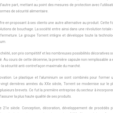
’autre part, mettant au point des mesures de protection avec l’utilisat
 normes de sécurité alimentaire.
e en proposant à ses clients une autre alternative au produit. Cette fo
lutions de bouchage. La société entre ainsi dans une révolution totale 
fermeture. Le groupe Torrent intègre et développe toute la technolo
ium.
anchéité, son prix compétitif et les nombreuses possibilités décoratives s
é. Au cours de cette décennie, la première capsule non remplissable a 
e la sécurité anti-contrefaçon maximale du marché.
ovation. Le plastique et l’aluminium se sont combinés pour former 
 vingt dernières années du XXe siècle, Torrent se modernise sur le p
sieurs brevets. Ce fut la première entreprise du secteur à incorporer
d’assurer la plus haute qualité de ses produits.
le 21e siècle. Conception, décoration, développement de procédés p