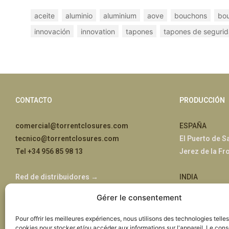
aceite
aluminio
aluminium
aove
bouchons
bou
innovación
innovation
tapones
tapones de seguri
CONTACTO
PRODUCCIÓN
comercial@torrentclosures.com
ESPAÑA
tecnico@torrentclosures.com
El Puerto de S
Tel +34 956 85 98 13
Jerez de la Fr
Red de distribuidores →
INDIA
Jaipur, Rajast
Gérer le consentement
ÁFRICA
Pour offrir les meilleures expériences, nous utilisons des technologies telle
cookies pour stocker et/ou accéder aux informations sur l'appareil. Le con
Nairobi, Kenia