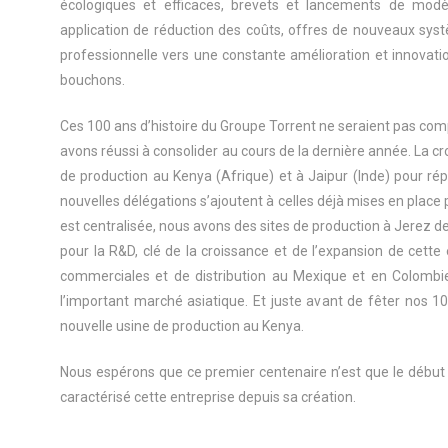
écologiques et efficaces, brevets et lancements de modèle
application de réduction des coûts, offres de nouveaux syst
professionnelle vers une constante amélioration et innovatio
bouchons.
Ces 100 ans d’histoire du Groupe Torrent ne seraient pas comp
avons réussi à consolider au cours de la dernière année. La c
de production au Kenya (Afrique) et à Jaipur (Inde) pour ré
nouvelles délégations s’ajoutent à celles déjà mises en place p
est centralisée, nous avons des sites de production à Jerez de
pour la R&D, clé de la croissance et de l’expansion de cett
commerciales et de distribution au Mexique et en Colombi
l’important marché asiatique. Et juste avant de fêter nos 10
nouvelle usine de production au Kenya.
Nous espérons que ce premier centenaire n’est que le début d
caractérisé cette entreprise depuis sa création.