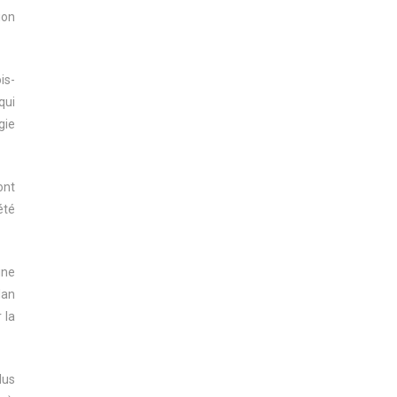
ion
is-
qui
gie
ont
été
une
lan
 la
lus