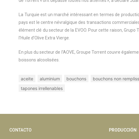
de Torrent « ont dépassé toutes nos attentes », a déclaré Jua
La Turquie est un marché intéressant en termes de production
pays est le centre névralgique des transactions commerciales de
élément clé du secteur de la EVOO. Pour cette raison, Grupo Tor
l’Huile d’Olive Extra Vierge.
En plus du secteur de l’AOVE, Groupe Torrent couvre égalemen
boissons alcoolisées.
aceite
aluminium
bouchons
bouchons non remplis
tapones irrellenables
CONTACTO
PRODUCCIÓN