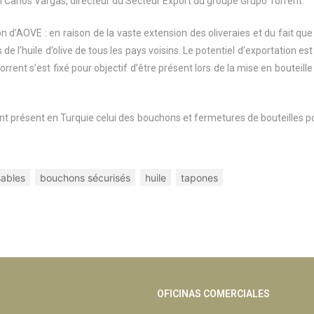
n Carlos Vargas, directeur du Secteur Export du groupe Grupo Torrent.
 d’AOVE : en raison de la vaste extension des oliveraies et du fait que
 l’huile d’olive de tous les pays voisins. Le potentiel d’exportation est
rent s’est fixé pour objectif d’être présent lors de la mise en bouteille
t présent en Turquie celui des bouchons et fermetures de bouteilles p
sables
bouchons sécurisés
huile
tapones
OFICINAS COMERCIALES