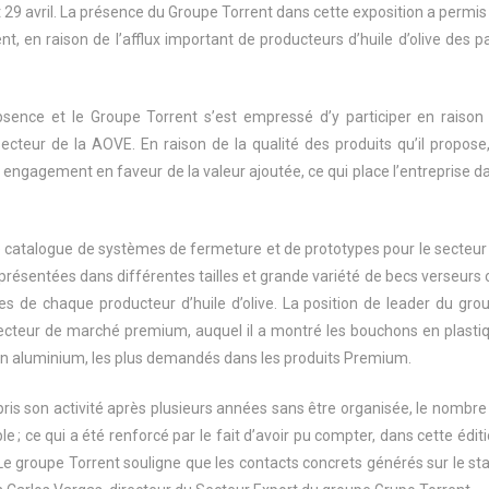
 et 29 avril. La présence du Groupe Torrent dans cette exposition a permis
t, en raison de l’afflux important de producteurs d’huile d’olive des p
bsence et le Groupe Torrent s’est empressé d’y participer en raison
cteur de la AOVE. En raison de la qualité des produits qu’il propose,
ngagement en faveur de la valeur ajoutée, ce qui place l’entreprise d
ste catalogue de systèmes de fermeture et de prototypes pour le secteur
 présentées dans différentes tailles et grande variété de becs verseurs 
s de chaque producteur d’huile d’olive. La position de leader du gro
secteur de marché premium, auquel il a montré les bouchons en plasti
 en aluminium, les plus demandés dans les produits Premium.
repris son activité après plusieurs années sans être organisée, le nombre
e ; ce qui a été renforcé par le fait d’avoir pu compter, dans cette éditi
. Le groupe Torrent souligne que les contacts concrets générés sur le st