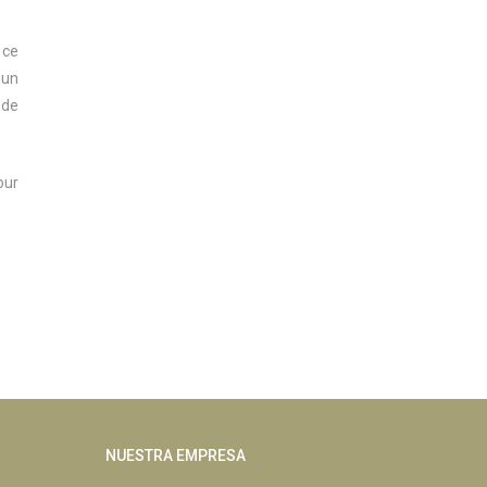
 ce
 un
 de
our
NUESTRA EMPRESA