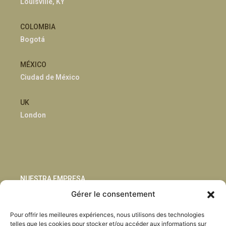
Louisville, KY
COLOMBIA
Bogotá
MÉXICO
Ciudad de México
UK
London
NUESTRA EMPRESA
Gérer le consentement
Sostenibilidad
Pour offrir les meilleures expériences, nous utilisons des technologies
Innovación
telles que les cookies pour stocker et/ou accéder aux informations sur