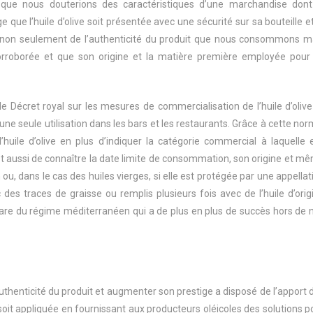
que nous douterions des caractéristiques d’une marchandise dont
ue l’huile d’olive soit présentée avec une sécurité sur sa bouteille et
ns non seulement de l’authenticité du produit que nous consommons m
orroborée et que son origine et la matière première employée pour
 le Décret royal sur les mesures de commercialisation de l’huile d’olive
 une seule utilisation dans les bars et les restaurants. Grâce à cette nor
uile d’olive en plus d’indiquer la catégorie commercial à laquelle e
met aussi de connaître la date limite de consommation, son origine et m
ou, dans le cas des huiles vierges, si elle est protégée par une appellat
 des traces de graisse ou remplis plusieurs fois avec de l’huile d’orig
hare du régime méditerranéen qui a de plus en plus de succès hors de 
authenticité du produit et augmenter son prestige a disposé de l’apport 
soit appliquée en fournissant aux producteurs oléicoles des solutions p