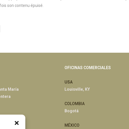
 fois son contenu épuisé.
OFICINAS COMERCIALES
USA
anta María
Louisville, KY
ontera
COLOMBIA
Bogotá
han
MÉXICO