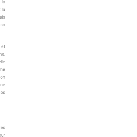
 la
 la
ais
 sa
 et
me,
lle
ême
ion
ine
nos
des
our