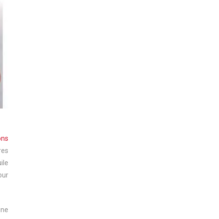
ons
res
ile
our
 ne