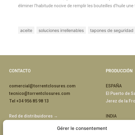
éliminer l’habitude nocive de remplir les bouteilles d’huile une
aceite
soluciones irrellenables
tapones de seguridad
CONTACTO
PRODUCCIÓN
comercial@torrentclosures.com
ESPAÑA
tecnico@torrentclosures.com
El Puerto de S
Tel +34 956 85 98 13
Jerez de la Fr
Red de distribuidores →
INDIA
Jaipur, Rajast
Gérer le consentement