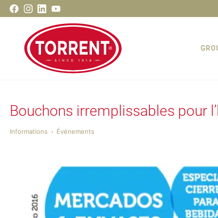
Aller
Facebook
Instagram
LinkedIn
Youtube
au
contenu
GRO
Torrent Closures
Bouchons irremplissables pour l’hu
Informations
Événements