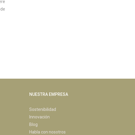
ère
 de
NUESTRA EMPRESA
Sostenibilidad
Innovación
Blog
Habla con nosotros