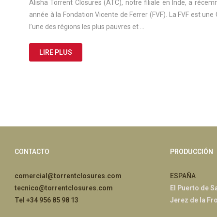
Alisha Torrent Closures (ATC), notre filiale en Inde, a réce
année à la Fondation Vicente de Ferrer (FVF). La FVF est u
l’une des régions les plus pauvres et …
LIRE PLUS
CONTACTO
PRODUCCIÓN
comercial@torrentclosures.com
ESPAÑA
tecnico@torrentclosures.com
El Puerto de S
Tel +34 956 85 98 13
Jerez de la Fr