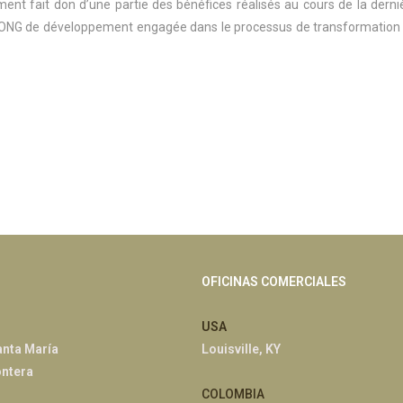
mment fait don d’une partie des bénéfices réalisés au cours de la derni
ne ONG de développement engagée dans le processus de transformation
OFICINAS COMERCIALES
USA
anta María
Louisville, KY
ontera
COLOMBIA