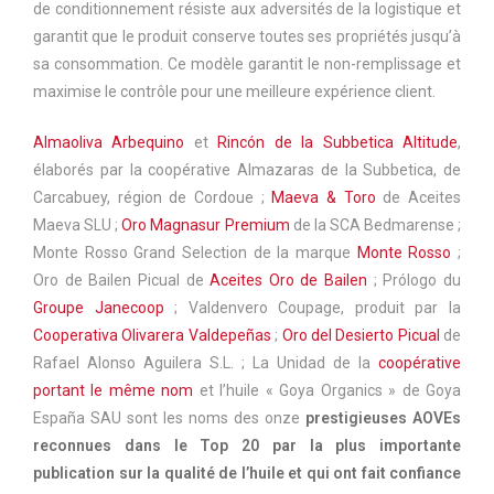
de conditionnement résiste aux adversités de la logistique et
garantit que le produit conserve toutes ses propriétés jusqu’à
sa consommation. Ce modèle garantit le non-remplissage et
maximise le contrôle pour une meilleure expérience client.
Almaoliva Arbequino
et
Rincón de la Subbetica Altitude
,
élaborés par la coopérative Almazaras de la Subbetica, de
Carcabuey, région de Cordoue ;
Maeva & Toro
de Aceites
Maeva SLU ;
Oro Magnasur Premium
de la SCA Bedmarense ;
Monte Rosso Grand Selection de la marque
Monte Rosso
;
Oro de Bailen Picual de
Aceites Oro de Bailen
; Prólogo du
Groupe Janecoop
; Valdenvero Coupage, produit par la
Cooperativa Olivarera Valdepeñas
;
Oro del Desierto Picual
de
Rafael Alonso Aguilera S.L. ; La Unidad de la
coopérative
portant le même nom
et l’huile « Goya Organics » de Goya
España SAU sont les noms des onze
prestigieuses AOVEs
reconnues dans le Top 20 par la plus importante
publication sur la qualité de l’huile et qui ont fait confiance