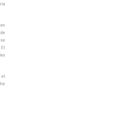
ria
 en
 de
 se
 Et
des
 et
che