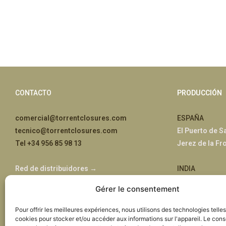
CONTACTO
PRODUCCIÓN
comercial@torrentclosures.com
ESPAÑA
tecnico@torrentclosures.com
El Puerto de S
Tel +34 956 85 98 13
Jerez de la Fr
Red de distribuidores →
INDIA
Jaipur, Rajast
Gérer le consentement
ÁFRICA
Pour offrir les meilleures expériences, nous utilisons des technologies telle
cookies pour stocker et/ou accéder aux informations sur l'appareil. Le con
Nairobi, Kenia