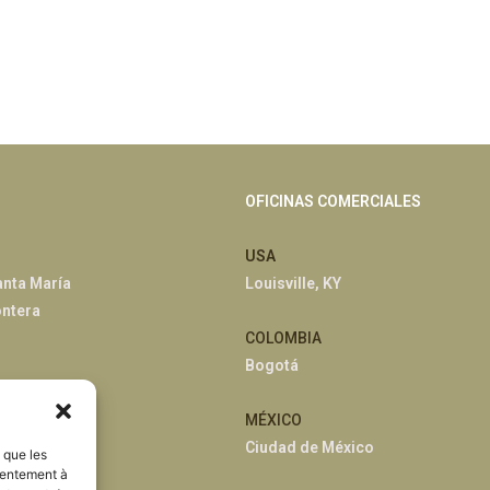
OFICINAS COMERCIALES
USA
anta María
Louisville, KY
ontera
COLOMBIA
Bogotá
han
MÉXICO
Ciudad de México
s que les
sentement à