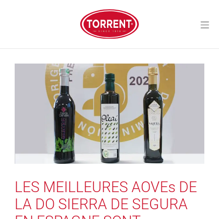
Aller
au
Me
contenu
Torrent Closures
LES MEILLEURES AOVEs DE
LA DO SIERRA DE SEGURA