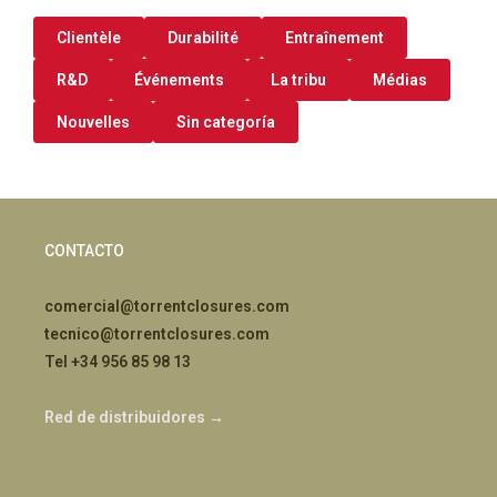
Clientèle
Durabilité
Entraînement
R&D
Événements
La tribu
Médias
Nouvelles
Sin categoría
CONTACTO
comercial@torrentclosures.com
tecnico@torrentclosures.com
Tel +34 956 85 98 13
Red de distribuidores →