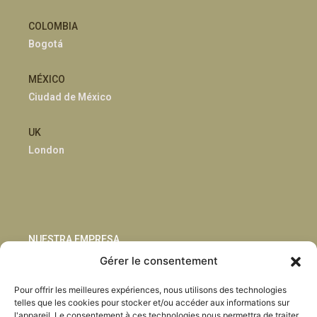
COLOMBIA
Bogotá
MÉXICO
Ciudad de México
UK
London
NUESTRA EMPRESA
Gérer le consentement
Sostenibilidad
Pour offrir les meilleures expériences, nous utilisons des technologies
Innovación
telles que les cookies pour stocker et/ou accéder aux informations sur
Blog
l'appareil. Le consentement à ces technologies nous permettra de traiter