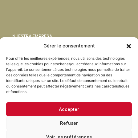
NUESTRA EMPRESA
Gérer le consentement
Sostenibilidad
Pour offrir les meilleures expériences, nous utilisons des technologies
Innovación
telles que les cookies pour stocker et/ou accéder aux informations sur
Blog
l'appareil. Le consentement à ces technologies nous permettra de traiter
Habla con nosotros
des données telles que le comportement de navigation ou des
identifiants uniques sur ce site. Le défaut de consentement ou le retrait
du consentement peut affecter négativement certaines caractéristiques
et fonctions.
Accepter
Facebook
Instagram
LinkedIn
Youtube
Refuser
Voir les préférences
Torrent Closures · Tous droits réservés ·
Politique de