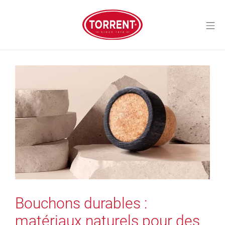
Aller
au
Me
contenu
Torrent Closures
Bouchons durables :
matériaux naturels pour des