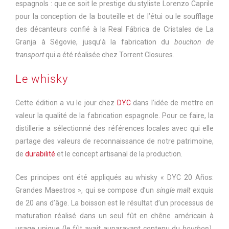
espagnols : que ce soit le prestige du styliste Lorenzo Caprile
pour la conception de la bouteille et de l’étui ou le soufflage
des décanteurs confié à la Real Fábrica de Cristales de La
Granja à Ségovie, jusqu’à la fabrication du
bouchon de
transport
qui a été réalisée chez Torrent Closures.
Le whisky
Cette édition a vu le jour chez
DYC
dans l’idée de mettre en
valeur la qualité de la fabrication espagnole. Pour ce faire, la
distillerie a sélectionné des références locales avec qui elle
partage des valeurs de reconnaissance de notre patrimoine,
de
durabilité
et le concept artisanal de la production.
Ces principes ont été appliqués au whisky « DYC 20 Años:
Grandes Maestros », qui se compose d’un
single malt
exquis
de 20 ans d’âge. La boisson est le résultat d’un processus de
maturation réalisé dans un seul fût en chêne américain à
usage unique (le fût avait auparavant contenu du
bourbon).