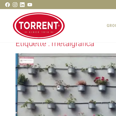
Aller
Facebook
Instagram
LinkedIn
Youtube
au
contenu
GRO
Étiquette :
metalgráfica
Torrent Closures