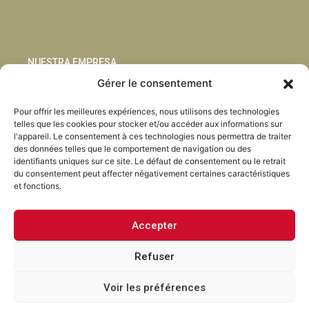
NUESTRA EMPRESA
Gérer le consentement
Sostenibilidad
Pour offrir les meilleures expériences, nous utilisons des technologies
Innovación
telles que les cookies pour stocker et/ou accéder aux informations sur
Blog
l'appareil. Le consentement à ces technologies nous permettra de traiter
Habla con nosotros
des données telles que le comportement de navigation ou des
identifiants uniques sur ce site. Le défaut de consentement ou le retrait
du consentement peut affecter négativement certaines caractéristiques
et fonctions.
Accepter
Facebook
Instagram
LinkedIn
Youtube
Refuser
Voir les préférences
Torrent Closures · Tous droits réservés ·
Politique de
confidentialité
·
Mentions legales
·
Cookies
·
Canal ouvert.