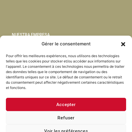
NUESTRA EMPRESA
Gérer le consentement
Sostenibilidad
Pour offrir les meilleures expériences, nous utilisons des technologies
Innovación
telles que les cookies pour stocker et/ou accéder aux informations sur
Blog
l'appareil. Le consentement à ces technologies nous permettra de traiter
Habla con nosotros
des données telles que le comportement de navigation ou des
identifiants uniques sur ce site. Le défaut de consentement ou le retrait
du consentement peut affecter négativement certaines caractéristiques
et fonctions.
Accepter
Facebook
Instagram
LinkedIn
Youtube
Refuser
Voir les préférences
Torrent Closures · Tous droits réservés ·
Politique de