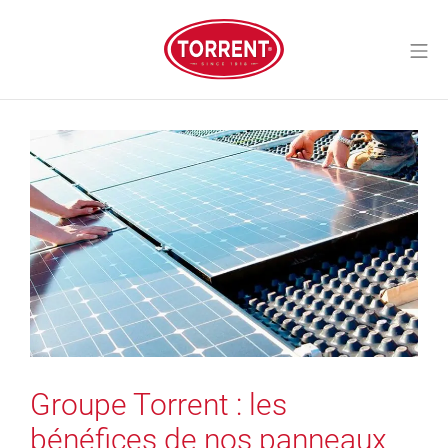
Aller
au
Me
contenu
Torrent Closures
Groupe Torrent : les
bénéfices de nos panneaux