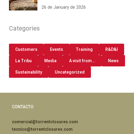
26 de January de 2026
Categories
Customers
Events
Training
R&D&I
La Tribu
Media
A visit from...
News
Sustainability
Uncategorized
CONTACTO
comercial@torrentclosures.com
tecnico@torrentclosures.com